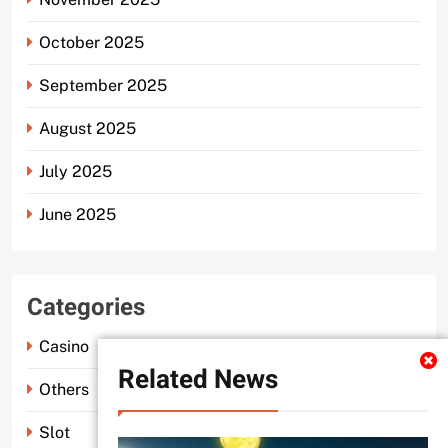
October 2025
September 2025
August 2025
July 2025
June 2025
Categories
Casino
Related News
Others
Slot