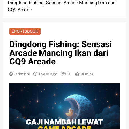
Dingdong Fishing: Sensasi Arcade Mancing Ikan dari
CQ9 Arcade
SPORTSBOOK
Dingdong Fishing: Sensasi
Arcade Mancing Ikan dari
CQ9 Arcade
adminn1
1 year ago
0
4 mins