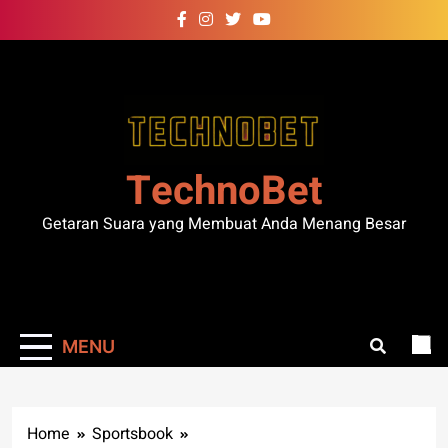
Skip
to
content
TechnoBet
Getaran Suara yang Membuat Anda Menang Besar
MENU
Home
Sportsbook