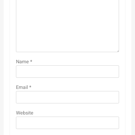
Name
*
Email
*
Website