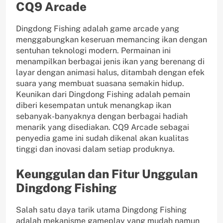
CQ9 Arcade
Dingdong Fishing adalah game arcade yang
menggabungkan keseruan memancing ikan dengan
sentuhan teknologi modern. Permainan ini
menampilkan berbagai jenis ikan yang berenang di
layar dengan animasi halus, ditambah dengan efek
suara yang membuat suasana semakin hidup.
Keunikan dari Dingdong Fishing adalah pemain
diberi kesempatan untuk menangkap ikan
sebanyak-banyaknya dengan berbagai hadiah
menarik yang disediakan. CQ9 Arcade sebagai
penyedia game ini sudah dikenal akan kualitas
tinggi dan inovasi dalam setiap produknya.
Keunggulan dan Fitur Unggulan
Dingdong Fishing
Salah satu daya tarik utama Dingdong Fishing
adalah mekanisme gameplay yang mudah namun