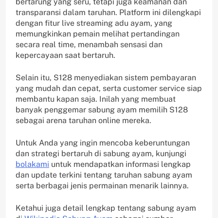
bertarung yang seru, tetapi juga keamanan dan
transparansi dalam taruhan. Platform ini dilengkapi
dengan fitur live streaming adu ayam, yang
memungkinkan pemain melihat pertandingan
secara real time, menambah sensasi dan
kepercayaan saat bertaruh.
Selain itu, S128 menyediakan sistem pembayaran
yang mudah dan cepat, serta customer service siap
membantu kapan saja. Inilah yang membuat
banyak penggemar sabung ayam memilih S128
sebagai arena taruhan online mereka.
Untuk Anda yang ingin mencoba keberuntungan
dan strategi bertaruh di sabung ayam, kunjungi
bolakami
untuk mendapatkan informasi lengkap
dan update terkini tentang taruhan sabung ayam
serta berbagai jenis permainan menarik lainnya.
Ketahui juga detail lengkap tentang sabung ayam