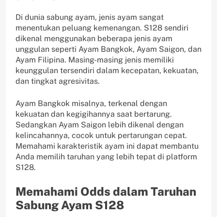
Di dunia sabung ayam, jenis ayam sangat
menentukan peluang kemenangan. S128 sendiri
dikenal menggunakan beberapa jenis ayam
unggulan seperti Ayam Bangkok, Ayam Saigon, dan
Ayam Filipina. Masing-masing jenis memiliki
keunggulan tersendiri dalam kecepatan, kekuatan,
dan tingkat agresivitas.
Ayam Bangkok misalnya, terkenal dengan
kekuatan dan kegigihannya saat bertarung.
Sedangkan Ayam Saigon lebih dikenal dengan
kelincahannya, cocok untuk pertarungan cepat.
Memahami karakteristik ayam ini dapat membantu
Anda memilih taruhan yang lebih tepat di platform
S128.
Memahami Odds dalam Taruhan
Sabung Ayam S128