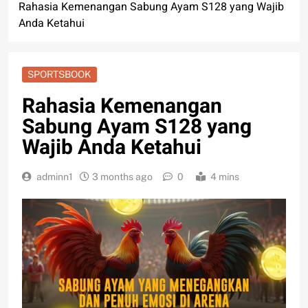
Rahasia Kemenangan Sabung Ayam S128 yang Wajib
Anda Ketahui
SPORTSBOOK
Rahasia Kemenangan
Sabung Ayam S128 yang
Wajib Anda Ketahui
adminn1
3 months ago
0
4 mins