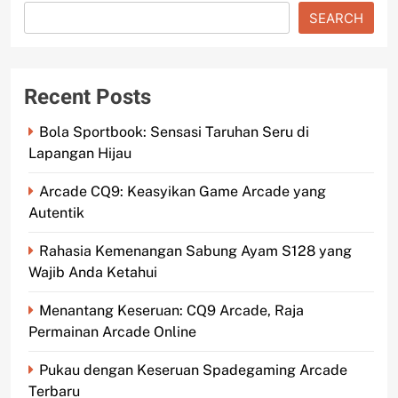
SEARCH
Recent Posts
Bola Sportbook: Sensasi Taruhan Seru di
Lapangan Hijau
Arcade CQ9: Keasyikan Game Arcade yang
Autentik
Rahasia Kemenangan Sabung Ayam S128 yang
Wajib Anda Ketahui
Menantang Keseruan: CQ9 Arcade, Raja
Permainan Arcade Online
Pukau dengan Keseruan Spadegaming Arcade
Terbaru