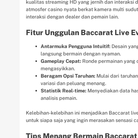
kualitas streaming HD yang jernih dan interaksi
atmosfer casino nyata berkat kamera multi sudu
interaksi dengan dealer dan pemain lain.
Fitur Unggulan Baccarat Live E
Antarmuka Pengguna Intuitif:
Desain yan
langsung bermain dengan nyaman.
Gameplay Cepat:
Ronde permainan yang c
mengasyikkan.
Beragam Opsi Taruhan:
Mulai dari taruhan
variasi dan peluang menang.
Statistik Real-time:
Menyediakan data has
analisis pemain.
Kelebihan-kelebihan ini menjadikan Baccarat li
untuk siapa saja yang ingin merasakan sensasi ca
Tips Menang Bermain Baccarat 