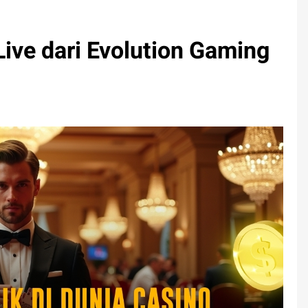
ive dari Evolution Gaming