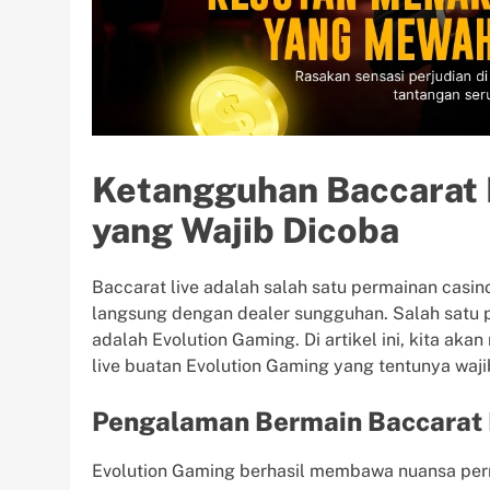
Ketangguhan Baccarat L
yang Wajib Dicoba
Baccarat live adalah salah satu permainan casin
langsung dengan dealer sungguhan. Salah satu 
adalah Evolution Gaming. Di artikel ini, kita aka
live buatan Evolution Gaming yang tentunya waji
Pengalaman Bermain Baccarat L
Evolution Gaming berhasil membawa nuansa perm