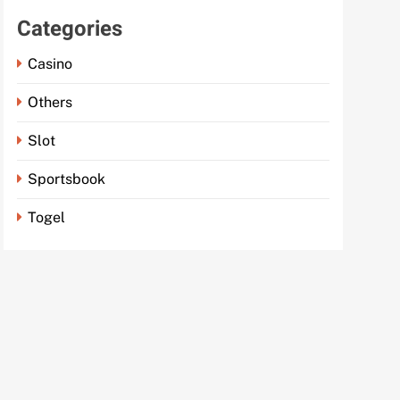
Categories
Casino
Others
Slot
Sportsbook
Togel