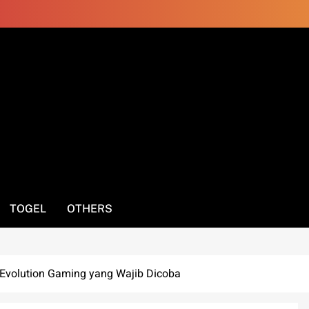
TOGEL
OTHERS
 Evolution Gaming yang Wajib Dicoba