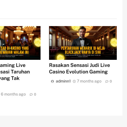
Gaming Live
Rasakan Sensasi Judi Live
nsasi Taruhan
Casino Evolution Gaming
yang Tak
adminn1
7 months ago
0
6 months ago
0