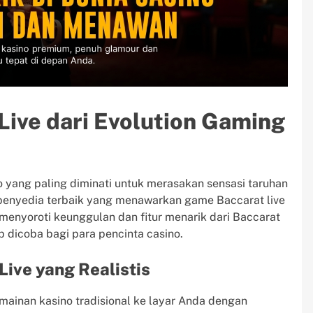
ive dari Evolution Gaming
o yang paling diminati untuk merasakan sensasi taruhan
penyedia terbaik yang menawarkan game Baccarat live
n menyoroti keunggulan dan fitur menarik dari Baccarat
b dicoba bagi para pencinta casino.
ive yang Realistis
ainan kasino tradisional ke layar Anda dengan