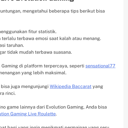
untungan, mengetahui beberapa tips berikut bisa
nggunakan fitur statistik.
 terlalu terbawa emosi saat kalah atau menang.
asi taruhan.
gar tidak mudah terbawa suasana.
on Gaming di platform terpercaya, seperti
sensational77
menangan yang lebih maksimal.
 bisa juga mengunjungi
Wikipedia Baccarat
yang
a rinci.
asino game lainnya dari Evolution Gaming, Anda bisa
ution Gaming Live Roulette
.
epat bagi yang ingin menikmati permainan yang seru,