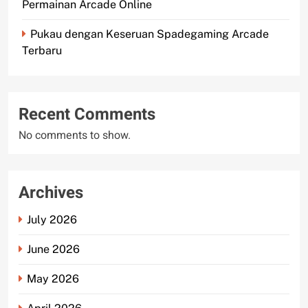
Permainan Arcade Online
Pukau dengan Keseruan Spadegaming Arcade
Terbaru
Recent Comments
No comments to show.
Archives
July 2026
June 2026
May 2026