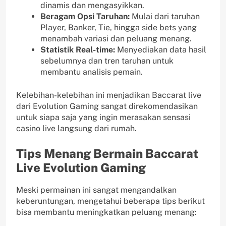
dinamis dan mengasyikkan.
Beragam Opsi Taruhan:
Mulai dari taruhan
Player, Banker, Tie, hingga side bets yang
menambah variasi dan peluang menang.
Statistik Real-time:
Menyediakan data hasil
sebelumnya dan tren taruhan untuk
membantu analisis pemain.
Kelebihan-kelebihan ini menjadikan Baccarat live
dari Evolution Gaming sangat direkomendasikan
untuk siapa saja yang ingin merasakan sensasi
casino live langsung dari rumah.
Tips Menang Bermain Baccarat
Live Evolution Gaming
Meski permainan ini sangat mengandalkan
keberuntungan, mengetahui beberapa tips berikut
bisa membantu meningkatkan peluang menang: