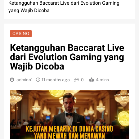
Ketangguhan Baccarat Live dari Evolution Gaming
yang Wajib Dicoba
CASINO
Ketangguhan Baccarat Live
dari Evolution Gaming yang
Wajib Dicoba
adminn1
11 months ago
0
4 mins