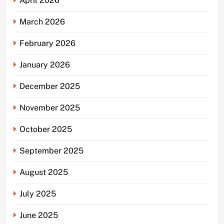
April 2026
March 2026
February 2026
January 2026
December 2025
November 2025
October 2025
September 2025
August 2025
July 2025
June 2025